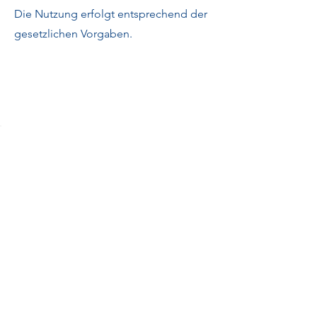
Die Nutzung erfolgt entsprechend der
gesetzlichen Vorgaben.
13. Social Media /
Instagram
Unsere Website enthält eine Verlinkung
zu unserem Instagram-Auftritt.
Beim reinen Besuch unserer Website
werden keine Daten automatisch an
Instagram übertragen.