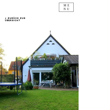
ME
NU
< Zurück zur
Übersicht