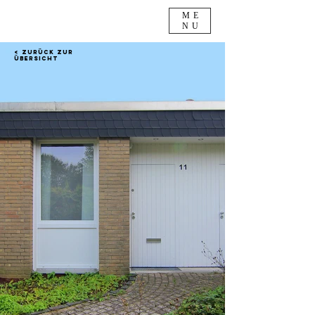
ME
NU
< Zurück zur
Übersicht