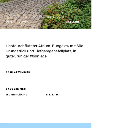
Lövenich, Köln, Deutschland
Objekt-Nummer
Gallerie
Lichtdurchfluteter Atrium-Bungalow mit Süd-
Grundstück und Tiefgaragenstellplatz, in
guter, ruhiger Wohnlage
Schlafzimmer
Badezimmer
Wohnfläche
118,53 m²