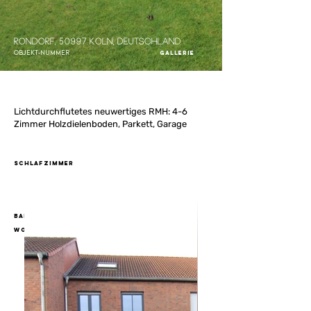
Rondorf, 50997 Köln, Deutschland
Objekt-Nummer
Gallerie
Lichtdurchflutetes neuwertiges RMH: 4-6
Zimmer Holzdielenboden, Parkett, Garage
Schlafzimmer
Badezimmer
Wohnfläche
119,00 m²