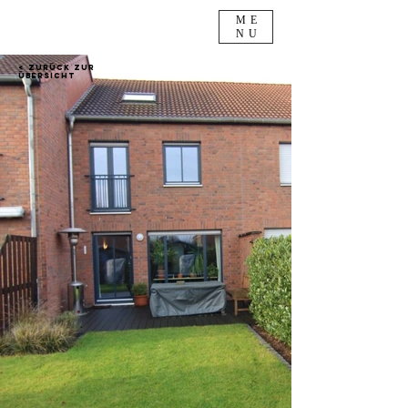
ME
NU
< Zurück zur
Übersicht