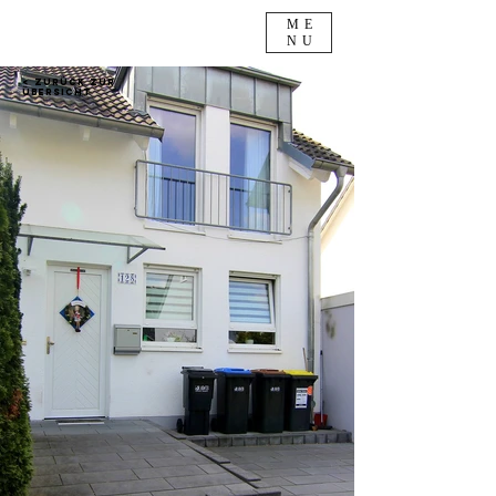
ME
NU
< Zurück zur
Übersicht