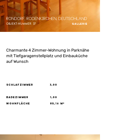
Rondorf, Rodenkirchen, Deutschland
Objekt-Nummer
37
Gallerie
Charmante 4 Zimmer-Wohnung in Parknähe
mit Tiefgaragenstellplatz und Einbauküche
auf Wunsch
Schlafzimmer
3,00
Badezimmer
1,00
Wohnfläche
85,16 m²