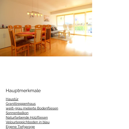
Hauptmerkmale
Haustür
Granittreppenhaus
weiß-grau melierte Bodenfliesen
Sonnenbalkon
Naturfarbende Holzfliesen
Velourteppichboden in blau
Eigene Tiefgarage