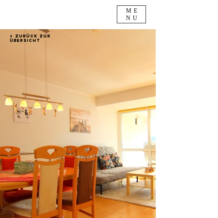
ME
NU
< Zurück zur
Übersicht