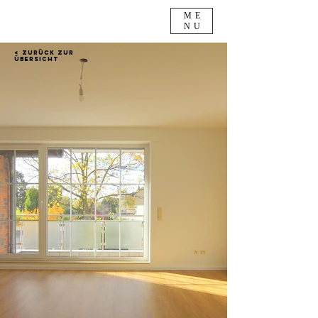
ME
NU
< Zurück zur
Übersicht