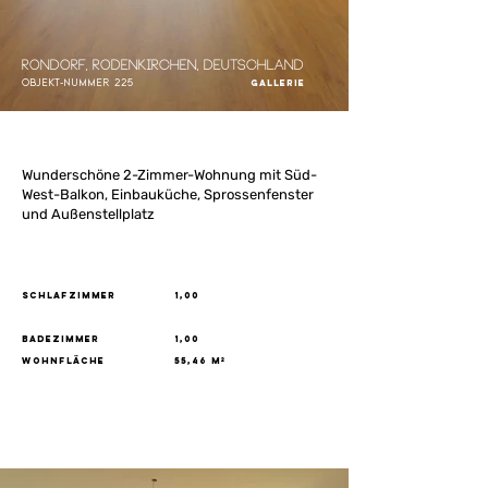
Rondorf, Rodenkirchen, Deutschland
Objekt-Nummer
225
Gallerie
Wunderschöne 2-Zimmer-Wohnung mit Süd-
West-Balkon, Einbauküche, Sprossenfenster
und Außenstellplatz
Schlafzimmer
1,00
Badezimmer
1,00
Wohnfläche
55,46 m²