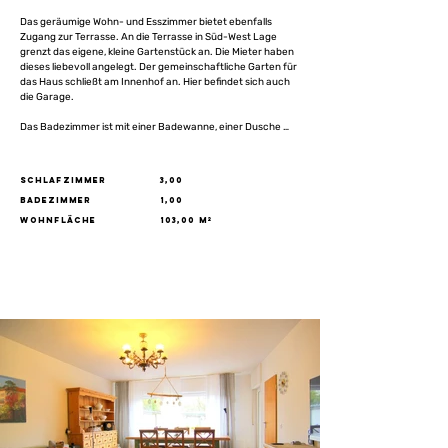
Das geräumige Wohn- und Esszimmer bietet ebenfalls 
Zugang zur Terrasse. An die Terrasse in Süd-West Lage 
grenzt das eigene, kleine Gartenstück an. Die Mieter haben 
dieses liebevoll angelegt. Der gemeinschaftliche Garten für 
das Haus schließt am Innenhof an. Hier befindet sich auch 
die Garage.

Das Badezimmer ist mit einer Badewanne, einer Dusche 
sowie einem Fenster ausgestattet.

Das Gäste-WC verfügt ebenfalls über ein Fenster.

Schlafzimmer
3,00
Im Untergeschoss befindet sich der Wasch- und 
Badezimmer
1,00
Trockenraum sowie ein eigener Kellerraum.
Wohnfläche
103,00 m²