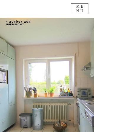
ME
NU
< Zurück zur
Übersicht