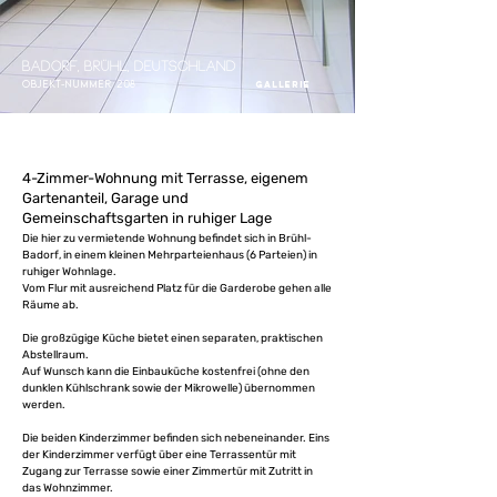
Badorf, Brühl, Deutschland
Objekt-Nummer
208
Gallerie
großzügige Küche
4-Zimmer-Wohnung mit Terrasse, eigenem
Gartenanteil, Garage und
Gemeinschaftsgarten in ruhiger Lage
Die hier zu vermietende Wohnung befindet sich in Brühl-
Badorf, in einem kleinen Mehrparteienhaus (6 Parteien) in 
ruhiger Wohnlage.

Vom Flur mit ausreichend Platz für die Garderobe gehen alle 
Räume ab.

Die großzügige Küche bietet einen separaten, praktischen 
Abstellraum.

Auf Wunsch kann die Einbauküche kostenfrei (ohne den 
dunklen Kühlschrank sowie der Mikrowelle) übernommen 
werden.

Die beiden Kinderzimmer befinden sich nebeneinander. Eins 
der Kinderzimmer verfügt über eine Terrassentür mit 
Zugang zur Terrasse sowie einer Zimmertür mit Zutritt in 
das Wohnzimmer.
