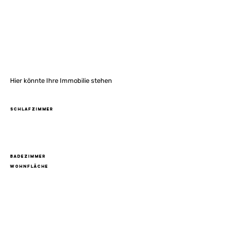
Objekt-Nummer
Gallerie
Hier könnte Ihre Immobilie stehen
Schlafzimmer
Badezimmer
Wohnfläche