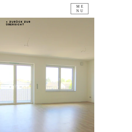
ME
NU
< Zurück zur
Übersicht