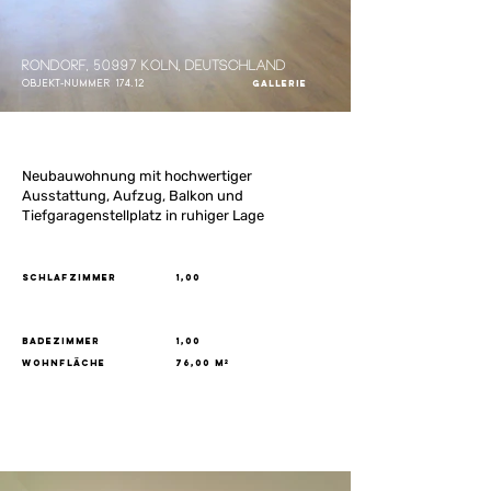
Rondorf, 50997 Köln, Deutschland
Objekt-Nummer
174.12
Gallerie
Wohn-Esszimmer
Neubauwohnung mit hochwertiger
Ausstattung, Aufzug, Balkon und
Tiefgaragenstellplatz in ruhiger Lage
Schlafzimmer
1,00
Badezimmer
1,00
Wohnfläche
76,00 m²