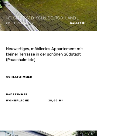
Neustadt-Süd, Köln, Deutschland
Objekt-Nummer
23
Gallerie
Neuwertiges, möbliertes Appartement mit
kleiner Terrasse in der schönen Südstadt
(Pauschalmiete)
Schlafzimmer
Badezimmer
Wohnfläche
38,00 m²