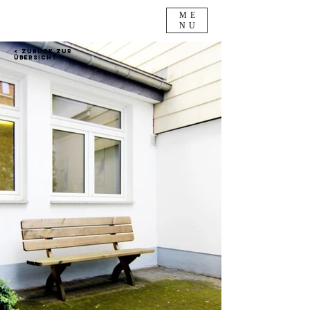
ME
NU
< Zurück zur
Übersicht